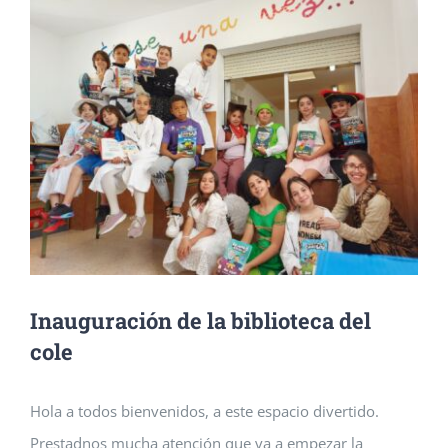
imagen
Consejo escolar
Aula Matinal
Nuestro espacio
en
grande
Lengua de signos
Comedor
Contacto
Formación permanente del profesorado
Actividades extraescolares
Planes y proyectos educativos
Programa de Acompañamiento (FSE)
Inauguración de la biblioteca del
Transformación Digital Educativa
Deporte en la escuela
cole
Plan de Igualdad
Hola a todos bienvenidos, a este espacio divertido.
Prestadnos mucha atención que va a empezar la