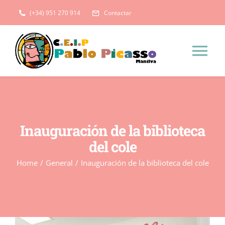
Saltar
(+34) 951 270 914
Contactar
al
contenido
Tog
Nav
Inicio
El Centro
Inauguración de la biblioteca
del cole
Instalaciones
Administración
Home
/
General
/
Inauguración de la biblioteca del cole
Historia del centro
Servicios Complementarios
Plan de Centro
Programa de Refuerzo Estival 2025/2026
AMPA
Ver