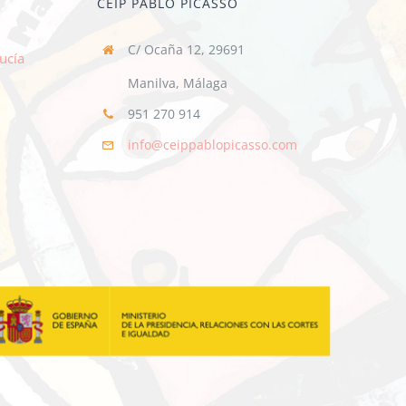
CEIP PABLO PICASSO
C/ Ocaña 12, 29691
ucía
Manilva, Málaga
951 270 914
info@ceippablopicasso.com