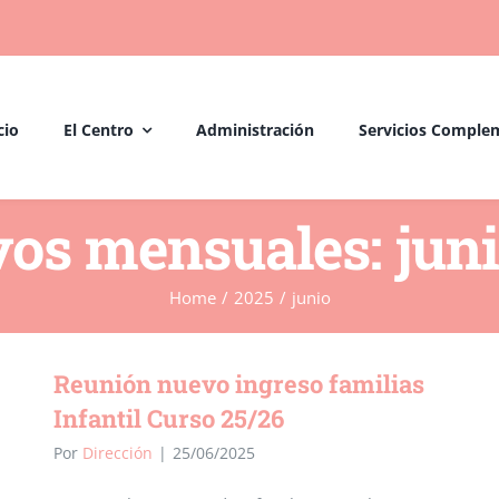
cio
El Centro
Administración
Servicios Comple
vos mensuales:
jun
Home
/
2025
/
junio
Reunión nuevo ingreso familias
Infantil Curso 25/26
Por
Dirección
|
25/06/2025