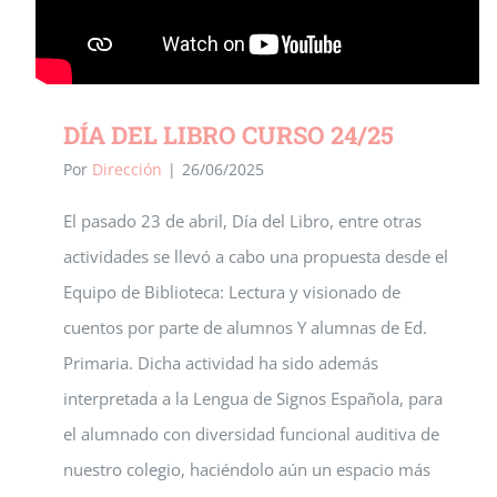
DÍA DEL LIBRO CURSO 24/25
Por
Dirección
|
26/06/2025
El pasado 23 de abril, Día del Libro, entre otras
actividades se llevó a cabo una propuesta desde el
Equipo de Biblioteca: Lectura y visionado de
cuentos por parte de alumnos Y alumnas de Ed.
Primaria. Dicha actividad ha sido además
interpretada a la Lengua de Signos Española, para
el alumnado con diversidad funcional auditiva de
nuestro colegio, haciéndolo aún un espacio más