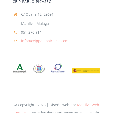
CEIP PABLO PICASSO
C/ Ocaña 12, 29691
Manilva, Málaga
951 270 914
info@ceippablopicasso.com
© Copyright - 2026 | Diseño web por
Manilva Web
Design
| Todos los derechos reservados | Alojado