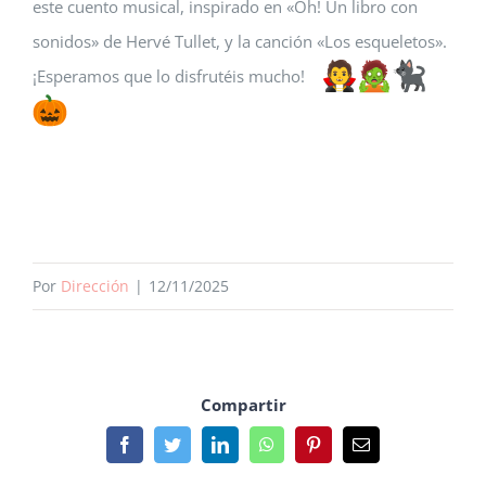
este cuento musical, inspirado en «Oh! Un libro con
Biblioteca
sonidos» de Hervé Tullet, y la canción «Los esqueletos».
¡Esperamos que lo disfrutéis mucho!
AulaDcine
comunicA
Equipo directivo
Por
Dirección
|
12/11/2025
Compartir
Facebook
Twitter
LinkedIn
WhatsApp
Pinterest
Email