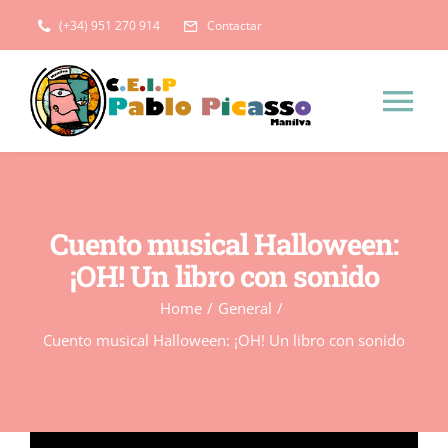
Saltar
(+34) 951 270 914
Contactar
al
contenido
Tog
Nav
Inicio
Cuento musical Halloween:
El Centro
¡OH! Un libro con sonido
Home
/
General
/
Instalaciones
Administración
Cuento musical Halloween: ¡OH! Un libro con sonido
Historia del centro
Servicios Complementarios
Plan de Centro
Programa de Refuerzo Estival 2025/2026
AMPA