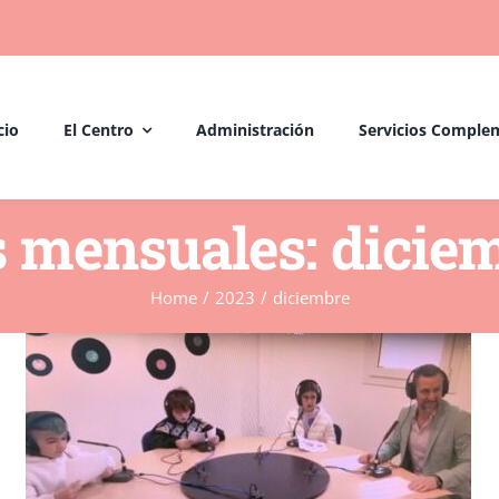
cio
El Centro
Administración
Servicios Comple
s mensuales:
dicie
Home
/
2023
/
diciembre