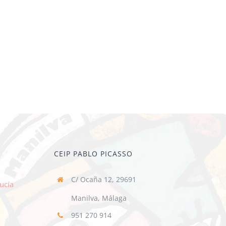
CEIP PABLO PICASSO
C/ Ocaña 12, 29691
ucía
Manilva, Málaga
951 270 914