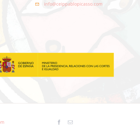
info@ceippablopicasso.com
om