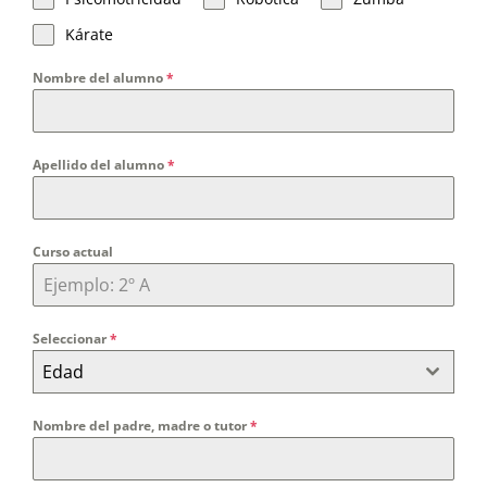
Biblioteca
Kárate
Nombre del alumno
*
AulaDcine
comunicA
Apellido del alumno
*
Equipo directivo
Curso actual
Seleccionar
*
Edad
Nombre del padre, madre o tutor
*