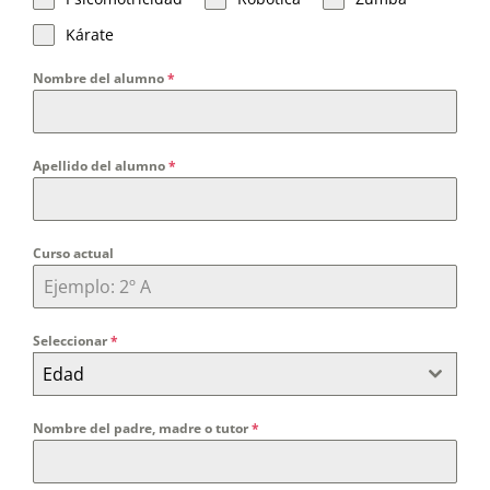
Biblioteca
Kárate
Nombre del alumno
*
AulaDcine
comunicA
Apellido del alumno
*
Equipo directivo
Curso actual
Seleccionar
*
Edad
Nombre del padre, madre o tutor
*