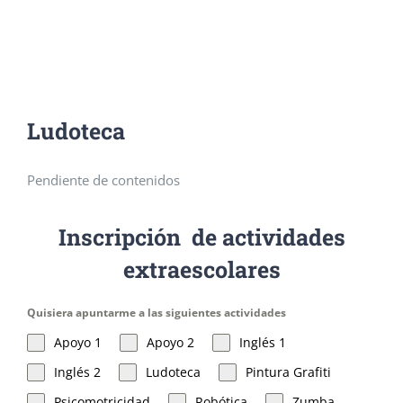
Ludoteca
Consejo escolar
Aula Matinal
Nuestro espacio
Home
/
Ludoteca
Lengua de signos
Comedor
Contacto
Ludoteca
Formación permanente del profesorado
Actividades extraescolares
Pendiente de contenidos
Inscripción de actividades
Planes y proyectos educativos
Programa de Acompañamiento (FSE)
extraescolares
Transformación Digital Educativa
Deporte en la escuela
Quisiera apuntarme a las siguientes actividades
Apoyo 1
Apoyo 2
Inglés 1
Plan de Igualdad
Inglés 2
Ludoteca
Pintura Grafiti
Psicomotricidad
Robótica
Zumba