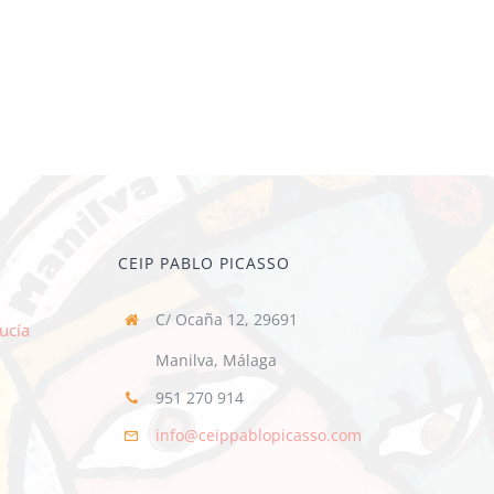
CEIP PABLO PICASSO
C/ Ocaña 12, 29691
ucía
Manilva, Málaga
951 270 914
info@ceippablopicasso.com