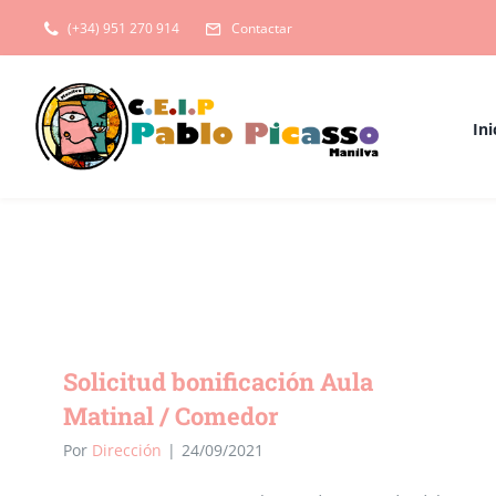
Saltar
(+34) 951 270 914
Contactar
al
contenido
Ini
Solicitud bonificación Aula
Matinal / Comedor
Por
Dirección
|
24/09/2021