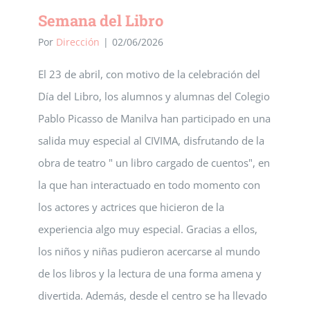
Semana del Libro
Por
Dirección
|
02/06/2026
Consejo escolar
Aula Matinal
Nuestro espacio
El 23 de abril, con motivo de la celebración del
Lengua de signos
Comedor
Contacto
Día del Libro, los alumnos y alumnas del Colegio
Pablo Picasso de Manilva han participado en una
Formación permanente del profesorado
Actividades extraescolares
salida muy especial al CIVIMA, disfrutando de la
obra de teatro " un libro cargado de cuentos", en
Planes y proyectos educativos
Programa de Acompañamiento (FSE)
la que han interactuado en todo momento con
los actores y actrices que hicieron de la
Transformación Digital Educativa
Deporte en la escuela
experiencia algo muy especial. Gracias a ellos,
los niños y niñas pudieron acercarse al mundo
Plan de Igualdad
de los libros y la lectura de una forma amena y
divertida. Además, desde el centro se ha llevado